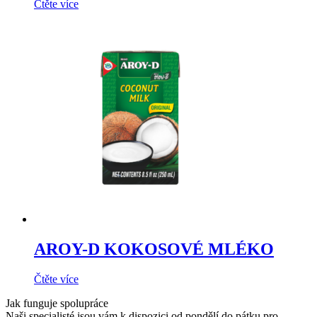
Čtěte více
AROY-D KOKOSOVÉ MLÉKO
Čtěte více
Jak funguje spolupráce
Naši specialisté jsou vám k dispozici od pondělí do pátku pro