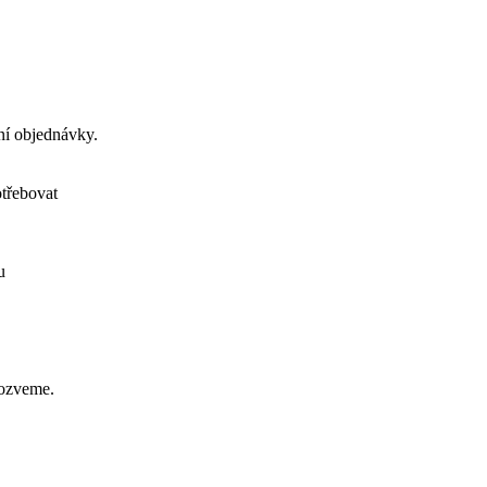
ení objednávky.
otřebovat
u
 ozveme.