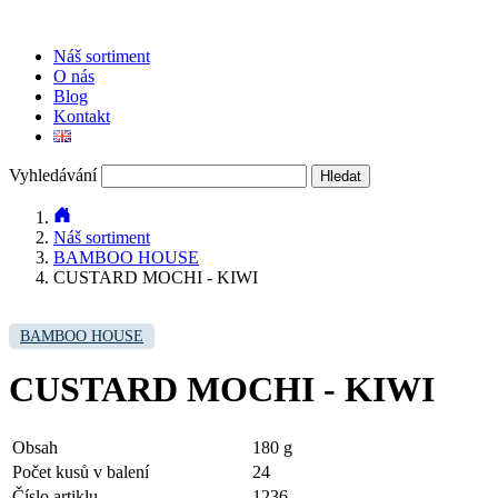
Náš sortiment
O nás
Blog
Kontakt
Vyhledávání
Náš sortiment
BAMBOO HOUSE
CUSTARD MOCHI - KIWI
BAMBOO HOUSE
CUSTARD MOCHI - KIWI
Obsah
180 g
Počet kusů v balení
24
Číslo artiklu
1236