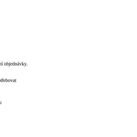
ení objednávky.
otřebovat
u