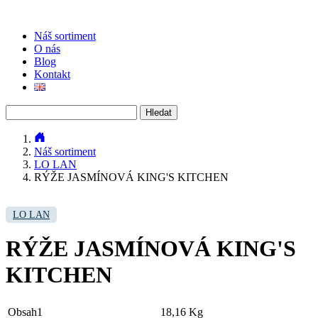
Náš sortiment
O nás
Blog
Kontakt
Vyhledávání
Náš sortiment
LO LAN
RÝŽE JASMÍNOVÁ KING'S KITCHEN
LO LAN
RÝŽE JASMÍNOVÁ KING'S
KITCHEN
Obsah1
18,16 Kg