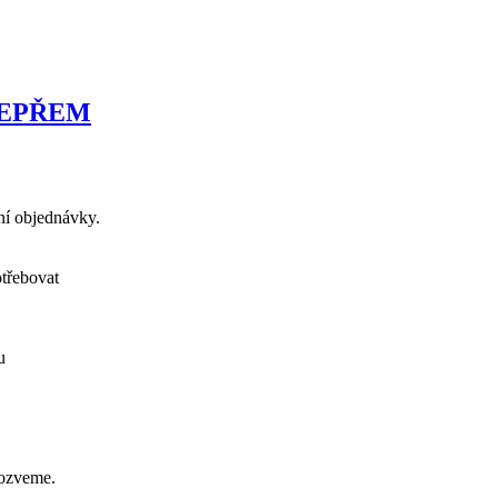
PEPŘEM
ení objednávky.
otřebovat
u
 ozveme.