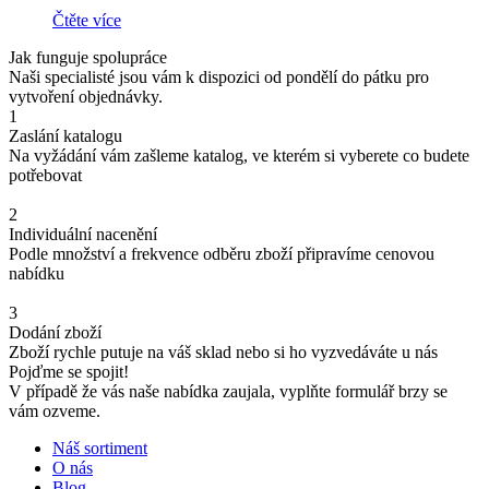
Čtěte více
Jak funguje spolupráce
Naši specialisté jsou vám k dispozici od pondělí do pátku pro
vytvoření objednávky.
1
Zaslání katalogu
Na vyžádání vám zašleme katalog, ve kterém si vyberete co budete
potřebovat
2
Individuální nacenění
Podle množství a frekvence odběru zboží připravíme cenovou
nabídku
3
Dodání zboží
Zboží rychle putuje na váš sklad nebo si ho vyzvedáváte u nás
Pojďme se spojit!
V případě že vás naše nabídka zaujala, vyplňte formulář brzy se
vám ozveme.
Náš sortiment
O nás
Blog