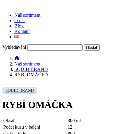
Náš sortiment
O nás
Blog
Kontakt
Vyhledávání
Náš sortiment
SQUID BRAND
RYBÍ OMÁČKA
SQUID BRAND
RYBÍ OMÁČKA
Obsah
300 ml
Počet kusů v balení
12
Číslo artiklu
869