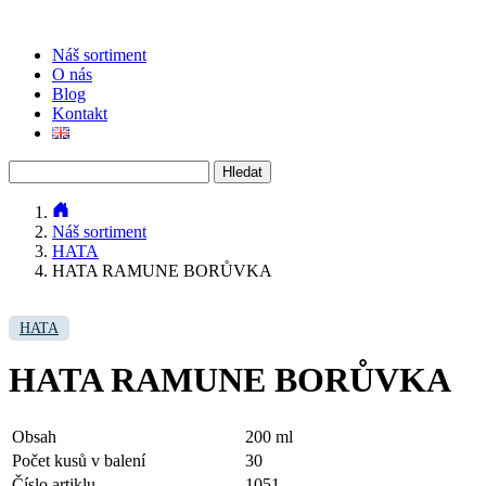
Náš sortiment
O nás
Blog
Kontakt
Vyhledávání
Náš sortiment
HATA
HATA RAMUNE BORŮVKA
HATA
HATA RAMUNE BORŮVKA
Obsah
200 ml
Počet kusů v balení
30
Číslo artiklu
1051