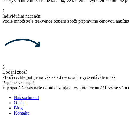
Na vyžádání vám zašleme katalog, ve kterém si vyberete co budete p
2
Individuální nacenění
Podle množství a frekvence odběru zboží připravíme cenovou nabídk
3
Dodání zboží
Zboží rychle putuje na váš sklad nebo si ho vyzvedáváte u nás
Pojďme se spojit!
V případě že vás naše nabídka zaujala, vyplňte formulář brzy se vám
Náš sortiment
O nás
Blog
Kontakt