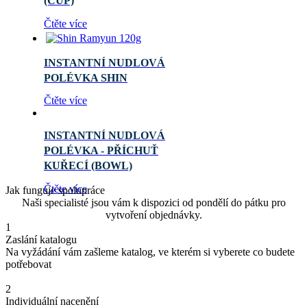
(CUP)
Čtěte více
INSTANTNÍ NUDLOVÁ
POLÉVKA SHIN
Čtěte více
INSTANTNÍ NUDLOVÁ
POLÉVKA - PŘÍCHUŤ
KUŘECÍ (BOWL)
Čtěte více
Jak funguje spolupráce
Naši specialisté jsou vám k dispozici od pondělí do pátku pro
vytvoření objednávky.
1
Zaslání katalogu
Na vyžádání vám zašleme katalog, ve kterém si vyberete co budete
potřebovat
2
Individuální nacenění