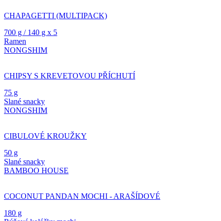
CHAPAGETTI (MULTIPACK)
700 g / 140 g x 5
Ramen
NONGSHIM
CHIPSY S KREVETOVOU PŘÍCHUTÍ
75 g
Slané snacky
NONGSHIM
CIBULOVÉ KROUŽKY
50 g
Slané snacky
BAMBOO HOUSE
COCONUT PANDAN MOCHI - ARAŠÍDOVÉ
180 g