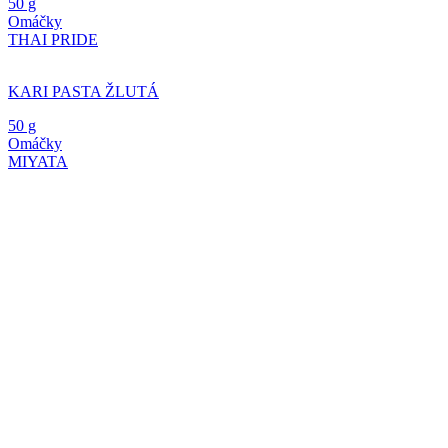
50 g
Omáčky
THAI PRIDE
KARI PASTA ŽLUTÁ
50 g
Omáčky
MIYATA