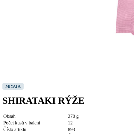
MIYATA
SHIRATAKI RÝŽE
Obsah
270 g
Počet kusů v balení
12
Číslo artiklu
893