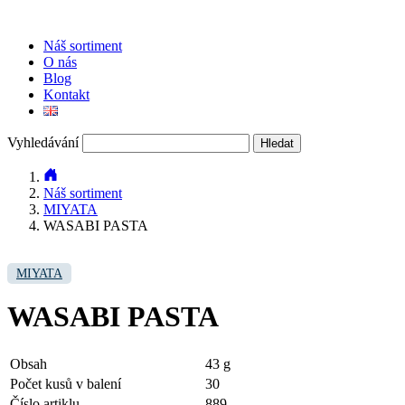
Náš sortiment
O nás
Blog
Kontakt
Vyhledávání
Náš sortiment
MIYATA
WASABI PASTA
MIYATA
WASABI PASTA
Obsah
43 g
Počet kusů v balení
30
Číslo artiklu
889