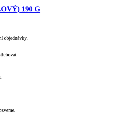
OVÝ) 190 G
ení objednávky.
otřebovat
u
 ozveme.