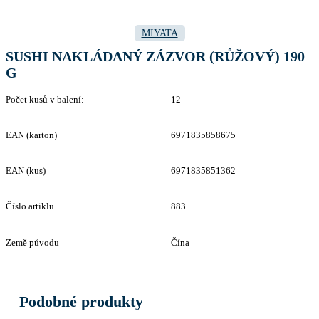
MIYATA
SUSHI NAKLÁDANÝ ZÁZVOR (RŮŽOVÝ) 190
G
Počet kusů v balení:
12
EAN (karton)
6971835858675
EAN (kus)
6971835851362
Číslo artiklu
883
Země původu
Čína
Podobné produkty
Related products